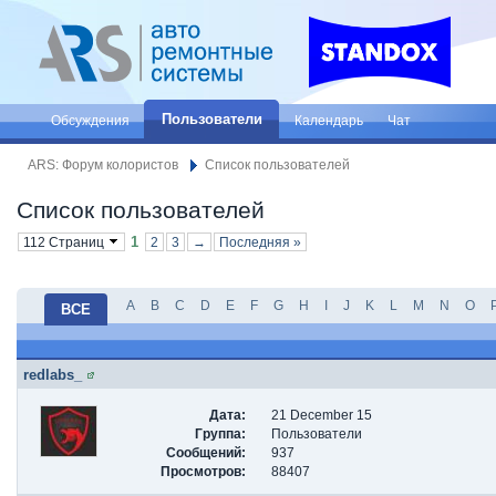
Пользователи
Обсуждения
Календарь
Чат
ARS: Форум колористов
Список пользователей
Список пользователей
1
112 Страниц
2
3
→
Последняя »
A
B
C
D
E
F
G
H
I
J
K
L
M
N
O
ВСЕ
redlabs_
Дата:
21 December 15
Группа:
Пользователи
Сообщений:
937
Просмотров:
88407