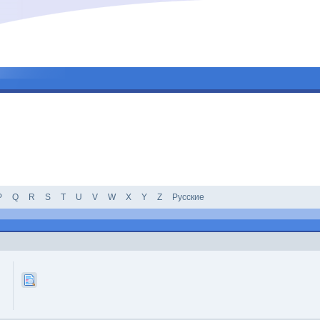
P
Q
R
S
T
U
V
W
X
Y
Z
Русские