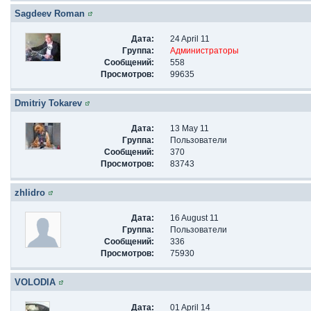
Sagdeev Roman
Дата:
24 April 11
Группа:
Администраторы
Сообщений:
558
Просмотров:
99635
Dmitriy Tokarev
Дата:
13 May 11
Группа:
Пользователи
Сообщений:
370
Просмотров:
83743
zhlidro
Дата:
16 August 11
Группа:
Пользователи
Сообщений:
336
Просмотров:
75930
VOLODIA
Дата:
01 April 14