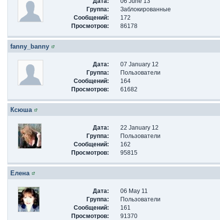
Дата:
06 June 13
Группа:
Заблокированные
Сообщений:
172
Просмотров:
86178
fanny_banny
Дата:
07 January 12
Группа:
Пользователи
Сообщений:
164
Просмотров:
61682
Ксюша
Дата:
22 January 12
Группа:
Пользователи
Сообщений:
162
Просмотров:
95815
Елена
Дата:
06 May 11
Группа:
Пользователи
Сообщений:
161
Просмотров:
91370