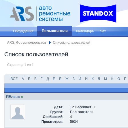
Пользователи
Обсуждения
Календарь
Чат
ARS: Форум колористов
Список пользователей
Список пользователей
Страница 1 из 1
ВСЕ
А
Б
В
Г
Д
Е
Ё
Ж
З
И
Й
К
Л
М
Н
О
П
ЯЕлена
Дата:
12 December 11
Группа:
Пользователи
Сообщений:
4
Просмотров:
5934