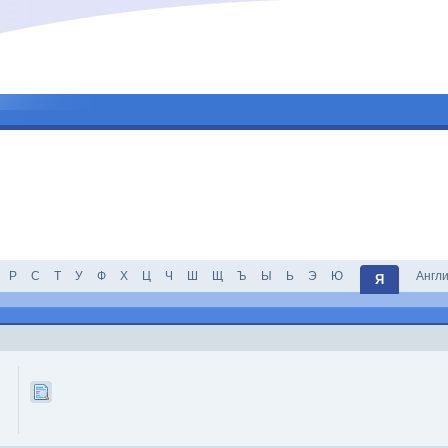
Р
С
Т
У
Ф
Х
Ц
Ч
Ш
Щ
Ъ
Ы
Ь
Э
Ю
Англ
Я