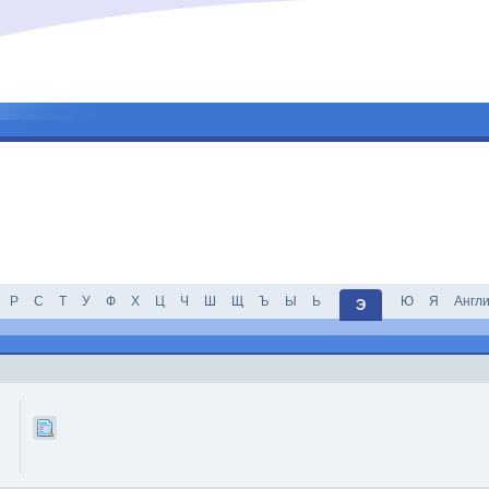
Р
С
Т
У
Ф
Х
Ц
Ч
Ш
Щ
Ъ
Ы
Ь
Ю
Я
Англ
Э