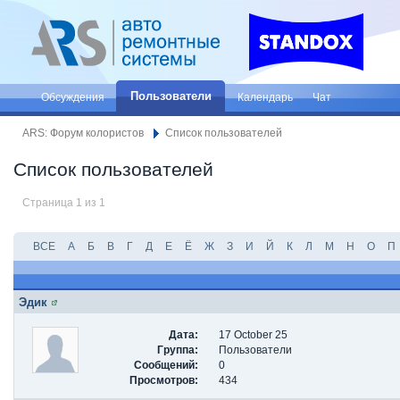
Пользователи
Обсуждения
Календарь
Чат
ARS: Форум колористов
Список пользователей
Список пользователей
Страница 1 из 1
ВСЕ
А
Б
В
Г
Д
Е
Ё
Ж
З
И
Й
К
Л
М
Н
О
П
Эдик
Дата:
17 October 25
Группа:
Пользователи
Сообщений:
0
Просмотров:
434