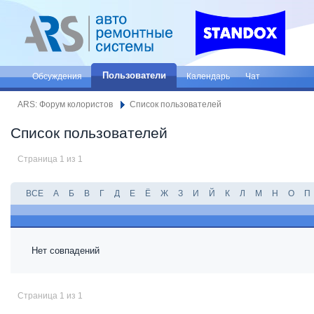
Пользователи
Обсуждения
Календарь
Чат
ARS: Форум колористов
Список пользователей
Список пользователей
Страница 1 из 1
ВСЕ
А
Б
В
Г
Д
Е
Ё
Ж
З
И
Й
К
Л
М
Н
О
П
Нет совпадений
Страница 1 из 1