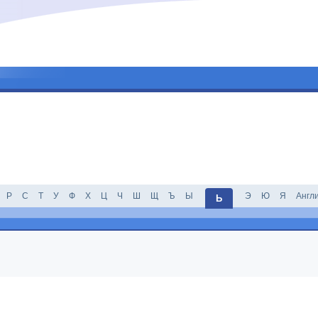
Р
С
Т
У
Ф
Х
Ц
Ч
Ш
Щ
Ъ
Ы
Э
Ю
Я
Англ
Ь