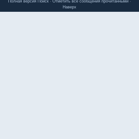
Полная версия
Поиск
·
Отметить все сообщения прочитанными
·
Наверх