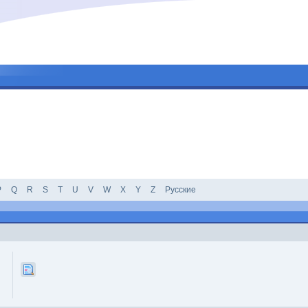
P
Q
R
S
T
U
V
W
X
Y
Z
Русские