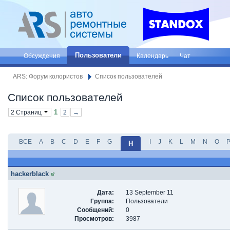
Пользователи
Обсуждения
Календарь
Чат
ARS: Форум колористов
Список пользователей
Список пользователей
1
2 Страниц
2
→
ВСЕ
A
B
C
D
E
F
G
I
J
K
L
M
N
O
H
hackerblack
Дата:
13 September 11
Группа:
Пользователи
Сообщений:
0
Просмотров:
3987