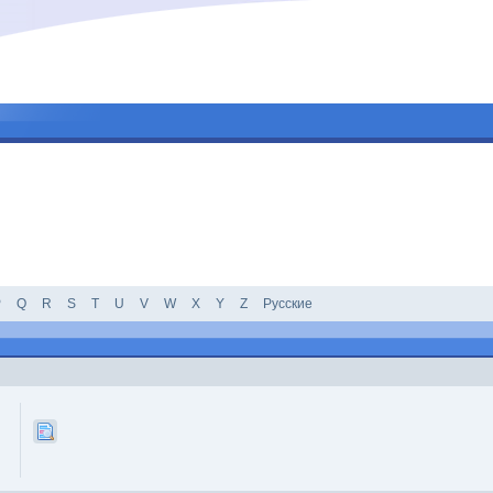
P
Q
R
S
T
U
V
W
X
Y
Z
Русские