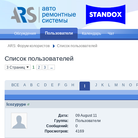
Пользователи
Обсуждения
Календарь
Чат
ARS: Форум колористов
Список пользователей
Список пользователей
1
3 Страниц
2
3
→
ВСЕ
A
B
C
D
E
F
G
H
J
K
L
M
N
O
I
Icozypype
Дата:
09 August 11
Группа:
Пользователи
Сообщений:
0
Просмотров:
4169