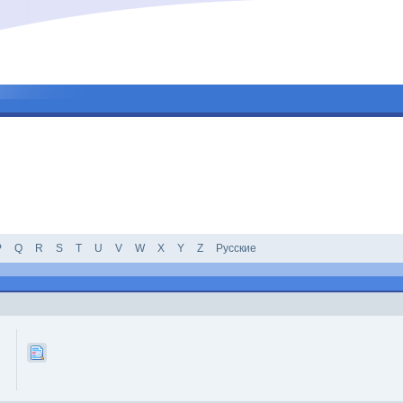
P
Q
R
S
T
U
V
W
X
Y
Z
Русские