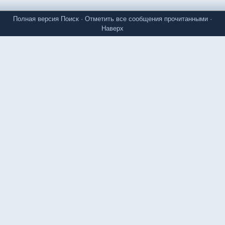
Полная версия
Поиск
·
Отметить все сообщения прочитанными
·
Наверх