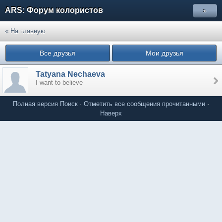
ARS: Форум колористов
»
« На главную
Все друзья
Мои друзья
Tatyana Nechaeva
I want to believe
Полная версия
Поиск
·
Отметить все сообщения прочитанными
·
Наверх