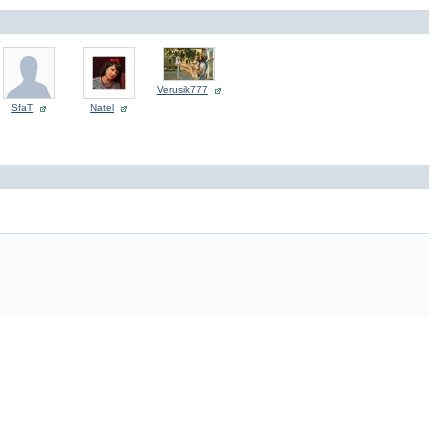
Verusik777
SfaT
Natel