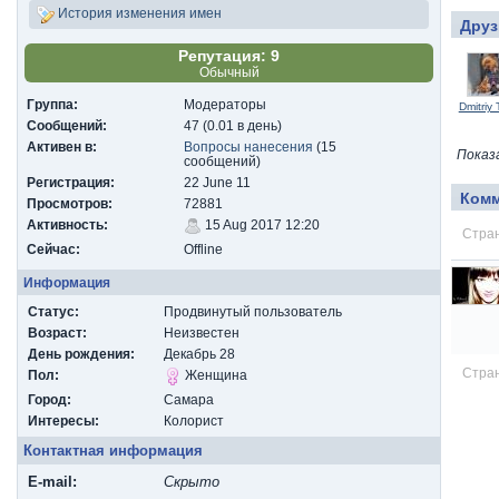
История изменения имен
Друз
Репутация: 9
Обычный
Группа:
Модераторы
Dmitriy 
Сообщений:
47 (0.01 в день)
Активен в:
Вопросы нанесения
(15
Показ
сообщений)
Регистрация:
22 June 11
Ком
Просмотров:
72881
Активность:
15 Aug 2017 12:20
Стран
Сейчас:
Offline
Информация
Статус:
Продвинутый пользователь
Возраст:
Неизвестен
День рождения:
Декабрь 28
Стран
Пол:
Женщина
Город:
Самара
Интересы:
Колорист
Контактная информация
E-mail:
Скрыто