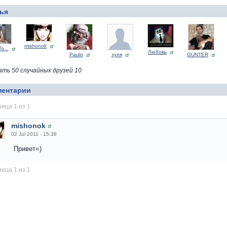
ья
mishonok
To...
Любовь
Paulo
зуля
GUNTER
ать 50 случайных друзей 10
ментарии
ица 1 из 1
mishonok
02 Jul 2011 - 15:38
Привет=)
ица 1 из 1