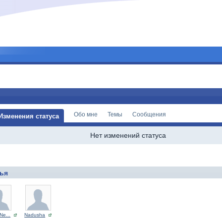
Обо мне
Темы
Сообщения
Изменения статуса
Нет изменений статуса
ья
Ne...
Nadusha