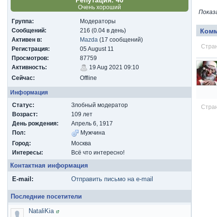
Репутация: 40
Очень хороший
Показ
Группа:
Модераторы
Сообщений:
216 (0.04 в день)
Ком
Активен в:
Mazda
(17 сообщений)
Стран
Регистрация:
05 August 11
Просмотров:
87759
Активность:
19 Aug 2021 09:10
Сейчас:
Offline
Информация
Статус:
Злобный модератор
Стран
Возраст:
109 лет
День рождения:
Апрель 6, 1917
Пол:
Мужчина
Город:
Москва
Интересы:
Всё что интересно!
Контактная информация
E-mail:
Отправить письмо на e-mail
Последние посетители
NataliKia