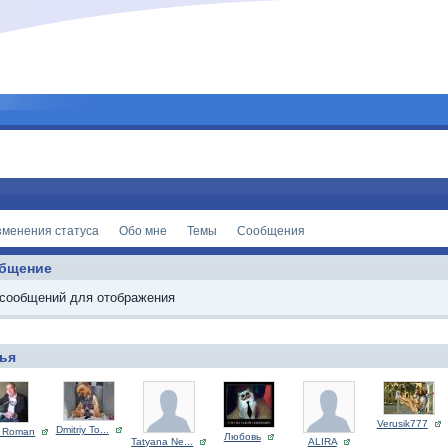
зменения статуса
Обо мне
Темы
Сообщения
бщение
 сообщений для отображения
ья
Verusik777
Dmitriy To...
 Roman
Любовь
Tatyana Ne...
ALIRA