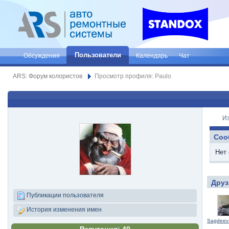
Пользователи
Обсуждения
Календарь
Чат
ARS: Форум колористов
Просмотр профиля: Paulo
И
Соо
Нет
Друз
Публикации пользователя
История изменения имен
Sagdeev