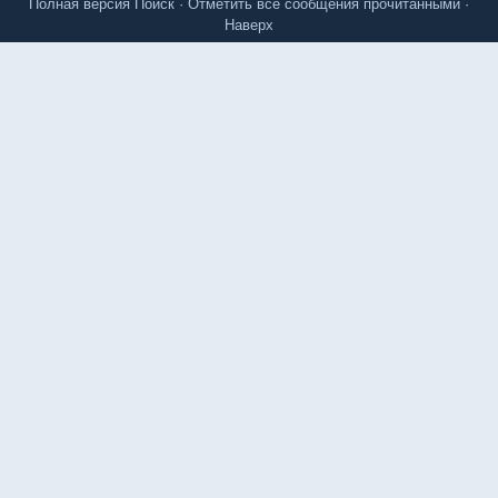
Полная версия
Поиск
·
Отметить все сообщения прочитанными
·
Наверх