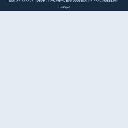
Полная версия
Поиск
·
Отметить все сообщения прочитанными
·
Наверх