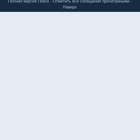
Полная версия
Поиск
·
Отметить все сообщения прочитанными
·
Наверх