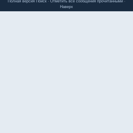
Полная версия
Поиск
·
Отметить все сообщения прочитанными
·
Наверх