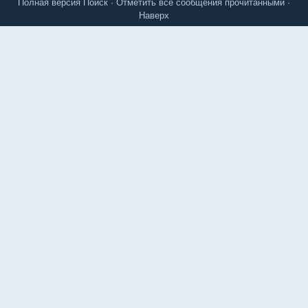
Полная версия
Поиск
·
Отметить все сообщения прочитанными
·
Наверх