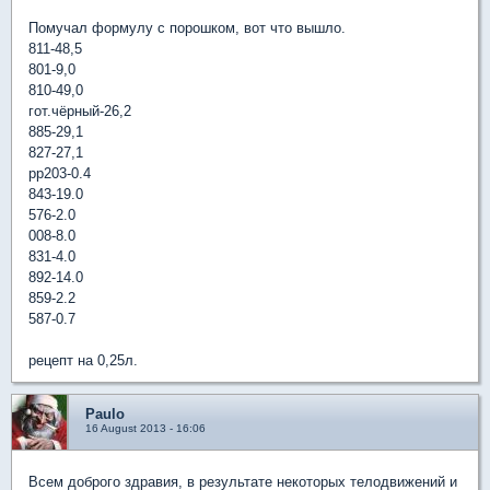
Помучал формулу с порошком, вот что вышло.
811-48,5
801-9,0
810-49,0
гот.чёрный-26,2
885-29,1
827-27,1
pp203-0.4
843-19.0
576-2.0
008-8.0
831-4.0
892-14.0
859-2.2
587-0.7
рецепт на 0,25л.
Paulo
16 August 2013 - 16:06
Всем доброго здравия, в результате некоторых телодвижений и