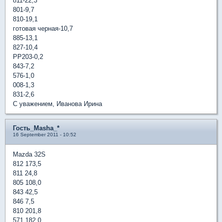
811-22,3
801-9,7
810-19,1
готовая черная-10,7
885-13,1
827-10,4
РР203-0,2
843-7,2
576-1,0
008-1,3
831-2,6
С уважением, Иванова Ирина
Гость_Masha_*
16 September 2011 - 10:52
Mazda 32S
812 173,5
811 24,8
805 108,0
843 42,5
846 7,5
810 201,8
571 182,0