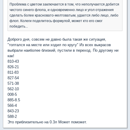
Проблема с цветом заключается в том, что неполучается добится
чистого синего флопа, и одновременно лицо и угол отражения
сделать более красновато-желтоватым, удается либо лицо, либо
флоп. Колеги поделитесь формулой, может кто его смог
победить...
Доброго дня, совсем не давно была такая же ситуация,
"топтался на месте или ходил по кругу" Из всех выкрасов
выбрали наиболее близкий, пустили в переход. По другому ни
как!
810-43
826-21
811-83
827-54
571-38
562-10
008-5
885-8.5
566-4
843-23
588-2
Это приблизительно на 0.3л Может поможет.