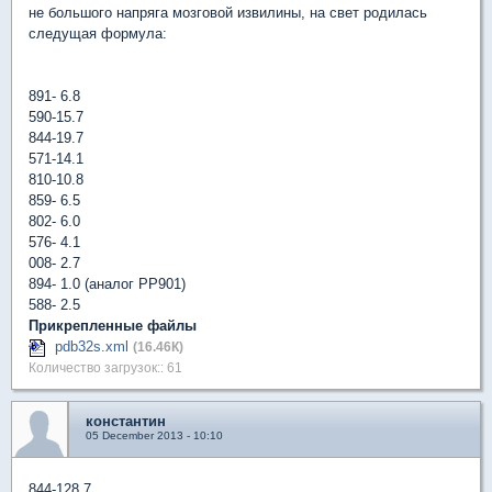
не большого напряга мозговой извилины, на свет родилась
следущая формула:
891- 6.8
590-15.7
844-19.7
571-14.1
810-10.8
859- 6.5
802- 6.0
576- 4.1
008- 2.7
894- 1.0 (аналог РР901)
588- 2.5
Прикрепленные файлы
pdb32s.xml
(16.46К)
Количество загрузок:: 61
константин
05 December 2013 - 10:10
844-128,7