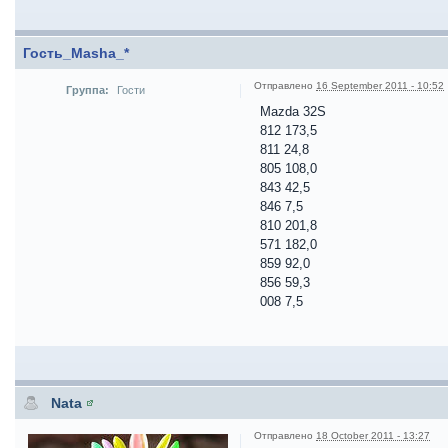
Гость_Masha_*
Отправлено
16 September 2011 - 10:52
Группа:
Гости
Mazda 32S
812 173,5
811 24,8
805 108,0
843 42,5
846 7,5
810 201,8
571 182,0
859 92,0
856 59,3
008 7,5
Nata
Отправлено
18 October 2011 - 13:27