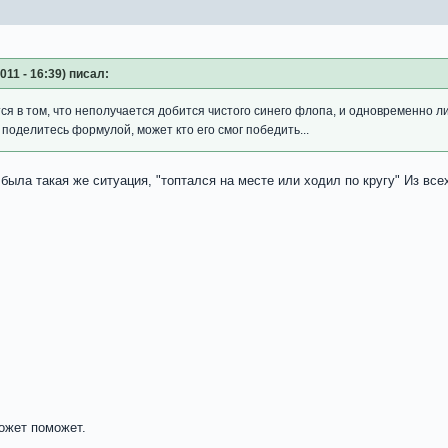
11 - 16:39) писал:
ся в том, что неполучается добится чистого синего флопа, и одновременно л
 поделитесь формулой, может кто его смог победить...
 была такая же ситуация, "топтался на месте или ходил по кругу" Из вс
ожет поможет.