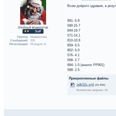
Всем доброго здравия, в резу
891- 6.8
590-15.7
Злобный модератор
844-19.7
571-14.1
Группа:
Модераторы
810-10.8
Сообщений:
225
Регистрация:
05 August 11
859- 6.5
802- 6.0
576- 4.1
008- 2.7
894- 1.0 (аналог РР901)
588- 2.5
Прикрепленные файлы
pdb32s.xml
(16.46К)
Количество загрузок:: 61