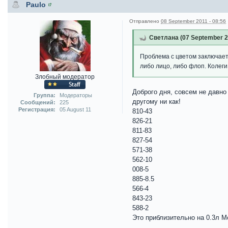
Paulo
Отправлено
08 September 2011 - 08:56
Светлана (07 September 20
Проблема с цветом заключает
либо лицо, либо флоп. Колеги
Злобный модератор
Доброго дня, совсем не давно
Группа:
Модераторы
другому ни как!
Сообщений:
225
Регистрация:
05 August 11
810-43
826-21
811-83
827-54
571-38
562-10
008-5
885-8.5
566-4
843-23
588-2
Это приблизительно на 0.3л М