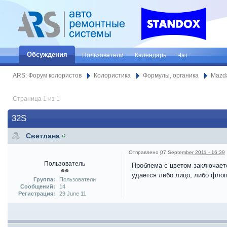
Обсуждения
Пользователи
Календарь
Чат
ARS: Форум колористов
Колористика
Формулы, органика
Mazd
Страница 1 из 1
32S
Светлана
Отправлено
07 September 2011 - 16:39
Пользователь
Проблема с цветом заключаетс
удается либо лицо, либо флоп
Группа:
Пользователи
Сообщений:
14
Регистрация:
29 June 11