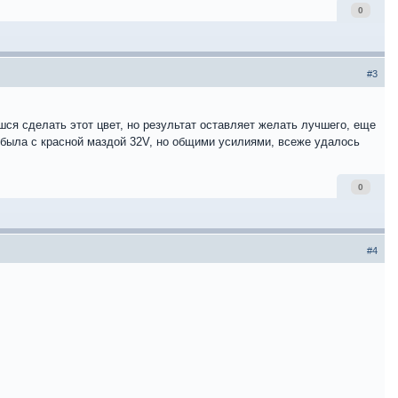
0
#3
шся сделать этот цвет, но результат оставляет желать лучшего, еще
 была с красной маздой 32V, но общими усилиями, всеже удалось
0
#4