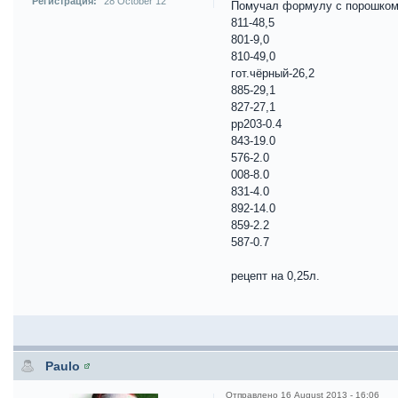
Регистрация:
28 October 12
Помучал формулу с порошком,
811-48,5
801-9,0
810-49,0
гот.чёрный-26,2
885-29,1
827-27,1
pp203-0.4
843-19.0
576-2.0
008-8.0
831-4.0
892-14.0
859-2.2
587-0.7
рецепт на 0,25л.
Paulo
Отправлено
16 August 2013 - 16:06