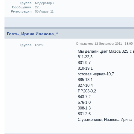
Группа:
Модераторы
Сообщений:
225
Регистрация:
05 August 11
Гость_Ирина Иванова_*
Отправлено
12 September 2011 - 13:05
Группа:
Гости
Мы делали цвет Mazda 32S с 
811-22,3
801-9,7
810-19,1
готовая черная-10,7
885-13,1
827-10,4
РР203-0,2
843-7,2
576-1,0
008-1,3
831-2,6
С уважением, Иванова Ирина