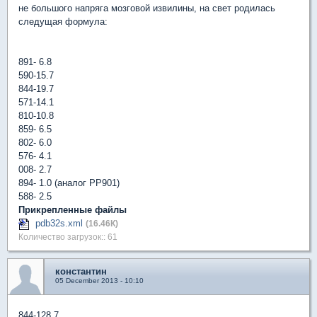
не большого напряга мозговой извилины, на свет родилась
следущая формула:
891- 6.8
590-15.7
844-19.7
571-14.1
810-10.8
859- 6.5
802- 6.0
576- 4.1
008- 2.7
894- 1.0 (аналог РР901)
588- 2.5
Прикрепленные файлы
pdb32s.xml
(16.46К)
Количество загрузок:: 61
константин
05 December 2013 - 10:10
844-128,7