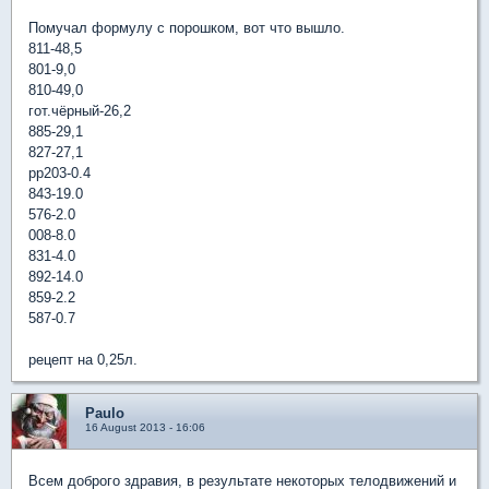
Помучал формулу с порошком, вот что вышло.
811-48,5
801-9,0
810-49,0
гот.чёрный-26,2
885-29,1
827-27,1
pp203-0.4
843-19.0
576-2.0
008-8.0
831-4.0
892-14.0
859-2.2
587-0.7
рецепт на 0,25л.
Paulo
16 August 2013 - 16:06
Всем доброго здравия, в результате некоторых телодвижений и