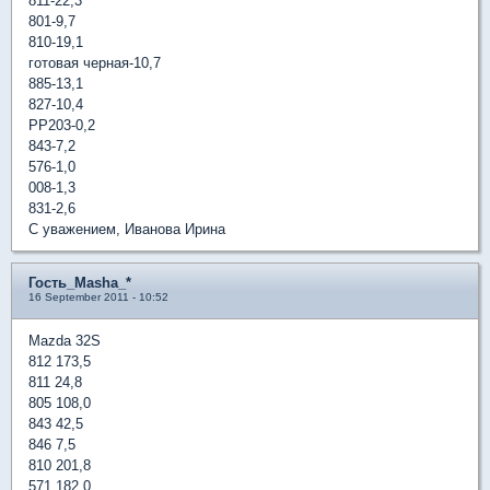
811-22,3
801-9,7
810-19,1
готовая черная-10,7
885-13,1
827-10,4
РР203-0,2
843-7,2
576-1,0
008-1,3
831-2,6
С уважением, Иванова Ирина
Гость_Masha_*
16 September 2011 - 10:52
Mazda 32S
812 173,5
811 24,8
805 108,0
843 42,5
846 7,5
810 201,8
571 182,0