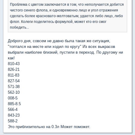
Проблема с цветом заключается в том, что неполучается добится
чистого синего флопа, и одновременно лицо и угол отражения
сделать более красновато-желтоватым, удается либо лицо, либо
флоп. Колеги поделитесь формулой, может кто его смог
победить...
Доброго дня, совсем не давно была такая же ситуация,
"топтался на месте или ходил по кругу" Из всех выкрасов
выбрали наиболее близкий, пустили в переход. По другому ни
как!
810-43
826-21
811-83
827-54
571-38
562-10
008-5
885-8.5
566-4
843-23
588-2
Это приблизительно на 0.3л Может поможет.