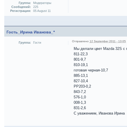
Группа:
Модераторы
Сообщений:
225
Регистрация:
05 August 11
Гость_Ирина Иванова_*
Отправлено
12 September 2011 - 13:05
Группа:
Гости
Мы делали цвет Mazda 32S с 
811-22,3
801-9,7
810-19,1
готовая черная-10,7
885-13,1
827-10,4
РР203-0,2
843-7,2
576-1,0
008-1,3
831-2,6
С уважением, Иванова Ирина