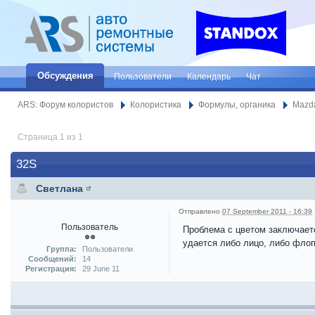
Обсуждения
Пользователи
Календарь
Чат
ARS: Форум колористов
Колористика
Формулы, органика
Mazd
Страница 1 из 1
32S
Светлана
Отправлено
07 September 2011 - 16:39
Пользователь
Проблема с цветом заключаетс
удается либо лицо, либо флоп
Группа:
Пользователи
Сообщений:
14
Регистрация:
29 June 11