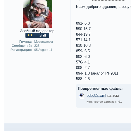
Всем доброго здравия, в резу
891- 6.8
590-15.7
Злобный модератор
844-19.7
571-14.1
Группа:
Модераторы
810-10.8
Сообщений:
225
Регистрация:
05 August 11
859- 6.5
802- 6.0
576- 4.1
008- 2.7
894- 1.0 (аналог РР901)
588- 2.5
Прикрепленные файлы
pdb32s.xml
(16.46К)
Количество загрузок:: 61