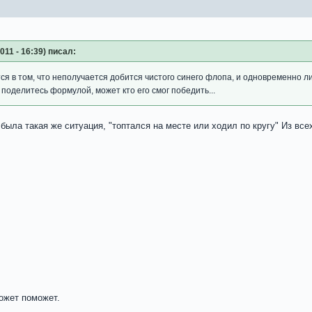
11 - 16:39) писал:
ся в том, что неполучается добится чистого синего флопа, и одновременно л
 поделитесь формулой, может кто его смог победить...
 была такая же ситуация, "топтался на месте или ходил по кругу" Из вс
ожет поможет.