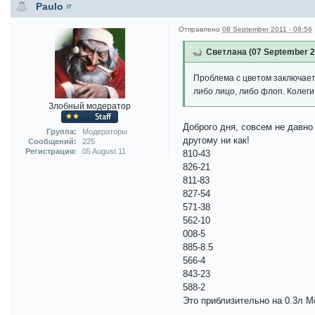
Paulo
Отправлено
08 September 2011 - 08:56
Светлана (07 September 20
Проблема с цветом заключает
либо лицо, либо флоп. Колеги
Злобный модератор
Доброго дня, совсем не давно
Группа:
Модераторы
другому ни как!
Сообщений:
225
Регистрация:
05 August 11
810-43
826-21
811-83
827-54
571-38
562-10
008-5
885-8.5
566-4
843-23
588-2
Это приблизительно на 0.3л М