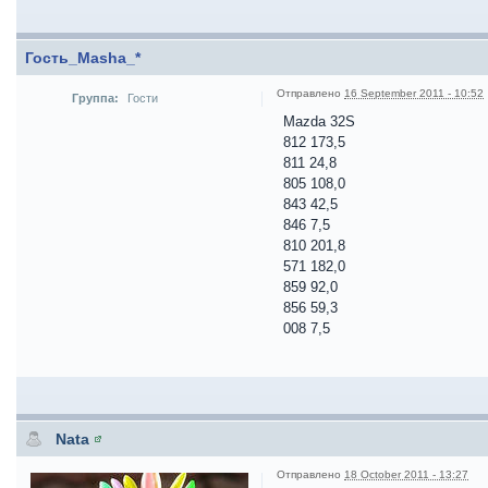
Гость_Masha_*
Отправлено
16 September 2011 - 10:52
Группа:
Гости
Mazda 32S
812 173,5
811 24,8
805 108,0
843 42,5
846 7,5
810 201,8
571 182,0
859 92,0
856 59,3
008 7,5
Nata
Отправлено
18 October 2011 - 13:27