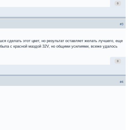
0
#3
шся сделать этот цвет, но результат оставляет желать лучшего, еще
 была с красной маздой 32V, но общими усилиями, всеже удалось
0
#4