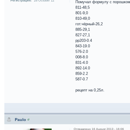
Регистрация:
28 October 12
Помучал формулу с порошком,
811-48,5
801-9,0
810-49,0
гот.чёрный-26,2
885-29,1
827-27,1
pp203-0.4
843-19.0
576-2.0
008-8.0
831-4.0
892-14.0
859-2.2
587-0.7
рецепт на 0,25л.
Paulo
Отправлено
16 August 2013 - 16:06