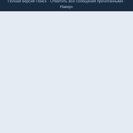
Полная версия
Поиск
·
Отметить все сообщения прочитанными
·
Наверх