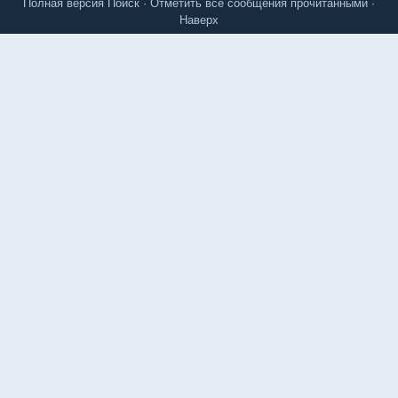
Полная версия
Поиск
·
Отметить все сообщения прочитанными
·
Наверх