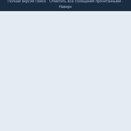
Полная версия
Поиск
·
Отметить все сообщения прочитанными
·
Наверх