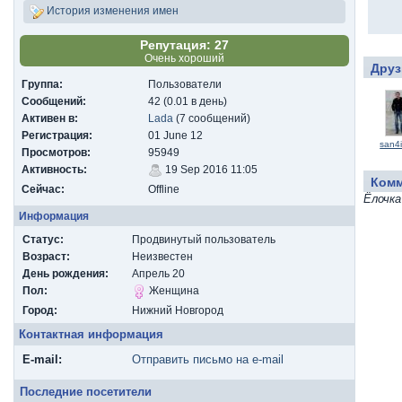
История изменения имен
Репутация: 27
Очень хороший
Друз
Группа:
Пользователи
Сообщений:
42 (0.01 в день)
Активен в:
Lada
(7 сообщений)
Регистрация:
01 June 12
san4
Просмотров:
95949
Активность:
19 Sep 2016 11:05
Ком
Сейчас:
Offline
Ёлочка
Информация
Статус:
Продвинутый пользователь
Возраст:
Неизвестен
День рождения:
Апрель 20
Пол:
Женщина
Город:
Нижний Новгород
Контактная информация
E-mail:
Отправить письмо на e-mail
Последние посетители