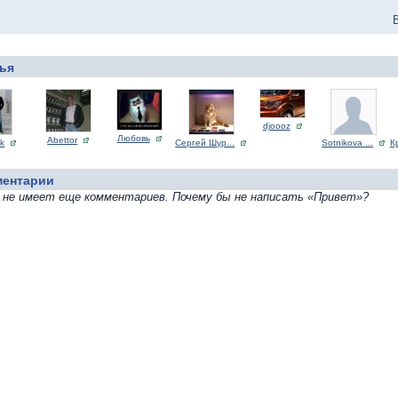
ья
djoooz
Любовь
Abettor
ik
Сергей Шур...
Sotnikova ...
К
ментарии
 не имеет еще комментариев. Почему бы не написать «Привет»?