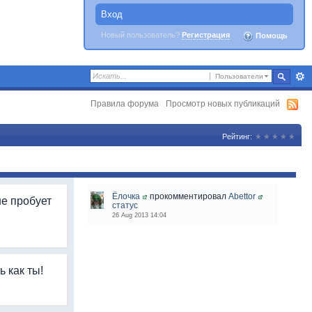
Вход
Новый пользователь?
Регистрация
Помощь
Пользователи
Правила форума
Просмотр новых публикаций
Рейтинг:
Ёлочка
прокомментировал
Abettor
не пробует
статус
26 Aug 2013 14:04
ь как ты!