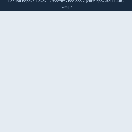
Полная версия
Поиск
·
Отметить все сообщения прочитанными
·
Наверх