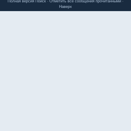
Полная версия
Поиск
·
Отметить все сообщения прочитанными
·
Наверх