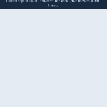
Полная версия
Поиск
·
Отметить все сообщения прочитанными
·
Наверх