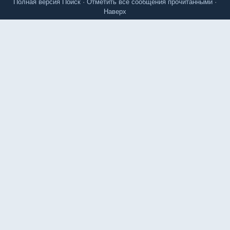
Полная версия
Поиск
·
Отметить все сообщения прочитанными
·
Наверх