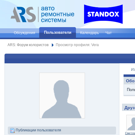
Пользователи
Обсуждения
Календарь
Чат
ARS: Форум колористов
Просмотр профиля: Vera
И
Обо
Пол
Друз
Публикации пользователя
Светл