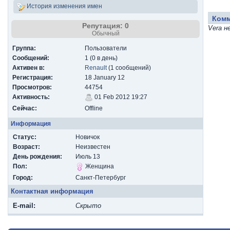
История изменения имен
Ком
Репутация: 0
Vera н
Обычный
Группа:
Пользователи
Сообщений:
1 (0 в день)
Активен в:
Renault
(1 сообщений)
Регистрация:
18 January 12
Просмотров:
44754
Активность:
01 Feb 2012 19:27
Сейчас:
Offline
Информация
Статус:
Новичок
Возраст:
Неизвестен
День рождения:
Июль 13
Пол:
Женщина
Город:
Санкт-Петербург
Контактная информация
E-mail:
Скрыто