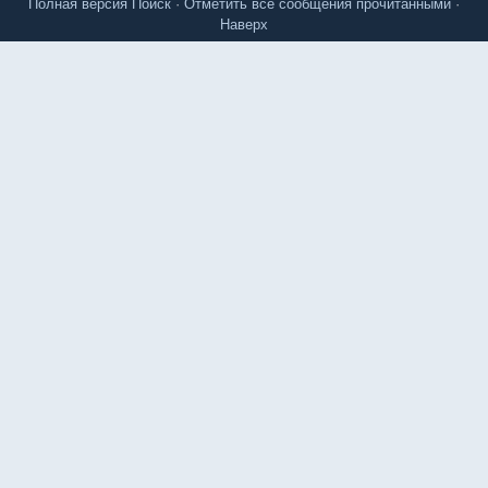
Полная версия
Поиск
·
Отметить все сообщения прочитанными
·
Наверх