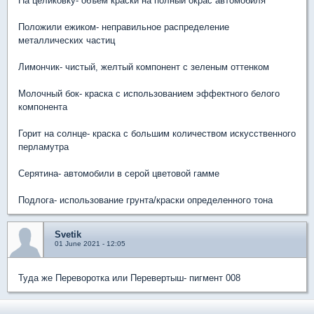
На целиковку- объем краски на полный окрас автомобиля
Положили ежиком- неправильное распределение
металлических частиц
Лимончик- чистый, желтый компонент с зеленым оттенком
Молочный бок- краска с использованием эффектного белого
компонента
Горит на солнце- краска с большим количеством искусственного
перламутра
Серятина- автомобили в серой цветовой гамме
Подлога- использование грунта/краски определенного тона
Svetik
01 June 2021 - 12:05
Туда же Переворотка или Перевертыш- пигмент 008