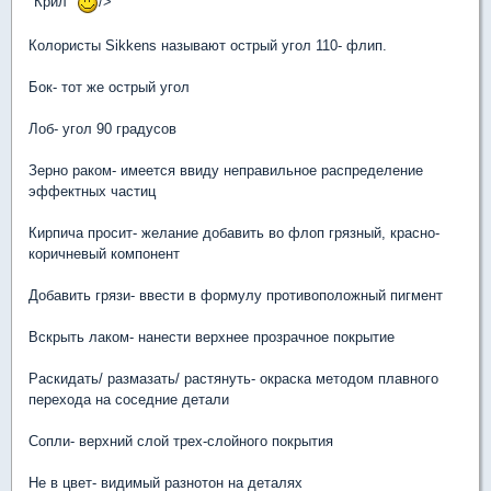
"Крил"
/>
Колористы Sikkens называют острый угол 110- флип.
Бок- тот же острый угол
Лоб- угол 90 градусов
Зерно раком- имеется ввиду неправильное распределение
эффектных частиц
Кирпича просит- желание добавить во флоп грязный, красно-
коричневый компонент
Добавить грязи- ввести в формулу противоположный пигмент
Вскрыть лаком- нанести верхнее прозрачное покрытие
Раскидать/ размазать/ растянуть- окраска методом плавного
перехода на соседние детали
Сопли- верхний слой трех-слойного покрытия
Не в цвет- видимый разнотон на деталях