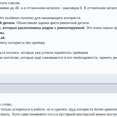
алоге совсем.
грамме до 40, а в оттеночном каталоге - максимум 6. В оттеночном катал
то особенно полезно для начинающего колориста.
й детали.
Объективная оценка цвета ремонтной детали.
й, которые расположены рядом с ремонтируемой.
Это очень важно п
зы.
ab.
боту колориста без прибора.
ься коллеги, которые уже успели поработать прибором.
м коллегам, которые ещё сомневаются в его необходимости, принять р
 слово,
только ускориться в работе, но и сделать труд колориста более цивили
апель. Хотя сами понимаете что и в кустарной мастерской можно воста