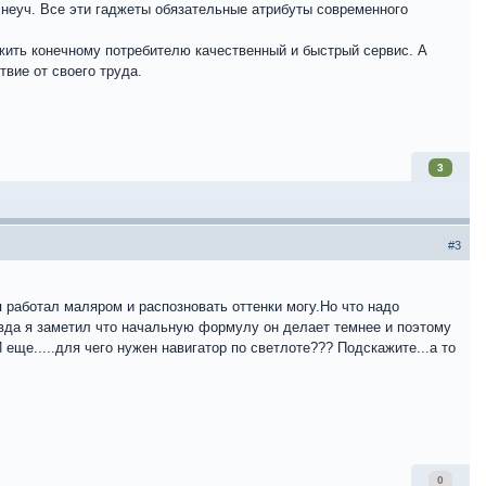
и неуч. Все эти гаджеты обязательные атрибуты современного
жить конечному потребителю качественный и быстрый сервис. А
вие от своего труда.
3
#3
 работал маляром и распозновать оттенки могу.Но что надо
авда я заметил что начальную формулу он делает темнее и поэтому
И еще.....для чего нужен навигатор по светлоте??? Подскажите...а то
0