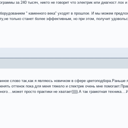
ограммы за 240 тысяч, никто не говорит что электрик или диагност лох 
оборудованием " каменного века" уходят в прошлое. И мы можем предло
ту,не только станет более эффективным, но при этом, получит удовольст
нное слово так,как я являюсь новичком в сфере цветоподбора.Раньше я
менять оттенок пока для меня тяжело и спектрик очень мне помогает.Пр
ого....может просто практики не хватает))))).А так грамотная техника....