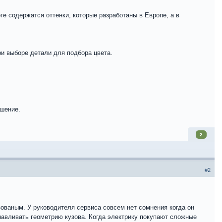
оге содержатся оттенки, которые разработаны в Европе, а в
ри выборе детали для подбора цвета.
ешение.
2
#2
зованым. У руководителя сервиса совсем нет сомнения когда он
навливать геометрию кузова. Когда электрику покупают сложные