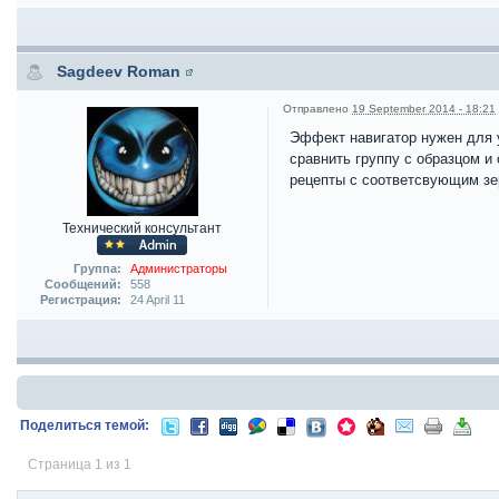
Sagdeev Roman
Отправлено
19 September 2014 - 18:21
Эффект навигатор нужен для у
сравнить группу с образцом и
рецепты с соответсвующим з
Технический консультант
Группа:
Администраторы
Сообщений:
558
Регистрация:
24 April 11
Поделиться темой:
Страница 1 из 1