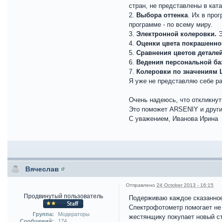
стран, не представлены в кат
2.
Выбора оттенка
. Их в про
программе - по всему миру.
3.
Электронной колеровки.
Э
4.
Оценки цвета покрашенно
5.
Сравнения цветов детале
6.
Ведения персональной ба
7.
Колеровки по значениям L
Я уже не представляю себе ра
Очень надеюсь, что откликнут
Это поможет ARSENIY и други
С уважением, Иванова Ирина
Вячеслав
Отправлено
24 October 2013 - 16:15
Продвинутый пользователь
Подерживаю каждое сказанное
Спектрофотометр помогает не 
Группа:
Модераторы
жестянщику покупает новый ст
Сообщений:
174