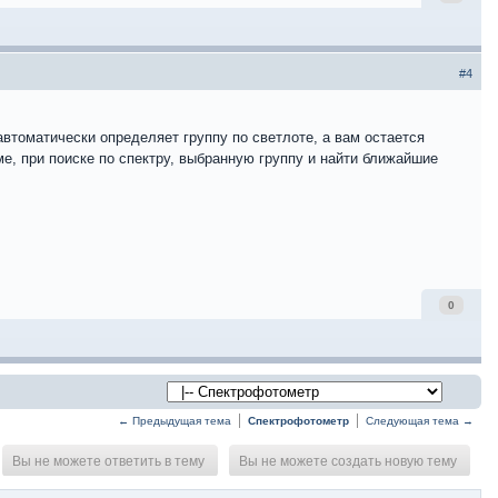
#4
втоматически определяет группу по светлоте, а вам остается
ме, при поиске по спектру, выбранную группу и найти ближайшие
0
← Предыдущая тема
Спектрофотометр
Следующая тема →
Вы не можете ответить в тему
Вы не можете создать новую тему