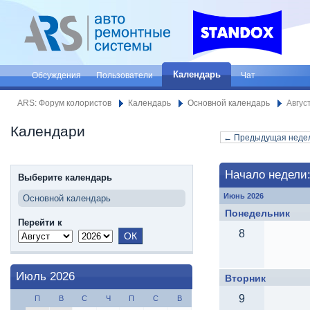
Календарь
Обсуждения
Пользователи
Чат
ARS: Форум колористов
Календарь
Основной календарь
Авгус
Календари
← Предыдущая неде
Начало недели:
Выберите календарь
Июнь 2026
Основной календарь
Понедельник
Перейти к
8
Июль 2026
Вторник
9
П
В
С
Ч
П
С
В