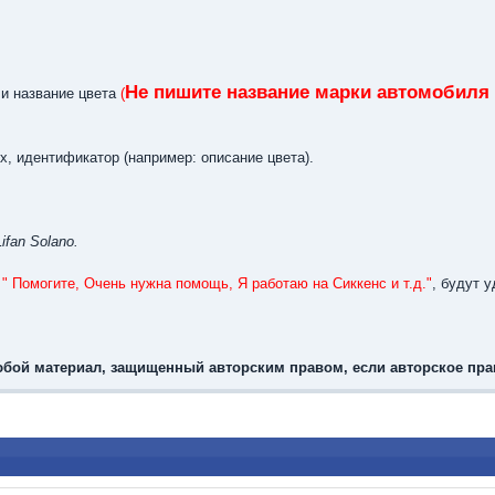
Не пишите название марки автомобиля 
ли название цвета
(
х, идентификатор (например: описание цвета).
fan Solano.
м
" Помогите, Очень нужна помощь, Я работаю на Сиккенс и т.д."
, будут 
бой материал, защищенный авторским правом, если авторское пра