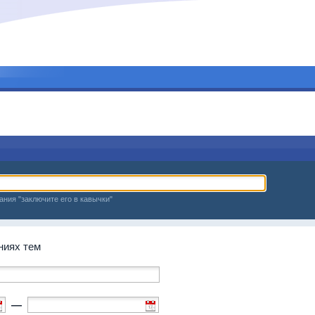
ания "заключите его в кавычки"
ниях тем
—