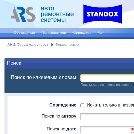
Обсуждения
Пользователи
Календарь
Чат
ARS: Форум колористов
Форма поиска
Поиск
Поиск по ключевым словам
Подсказка: для поиска словосочет
Совпадение
Искать только в назва
Поиск по
автору
Поиск по
дате