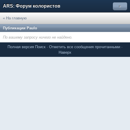
ARS: Форум колористов
»
« На главную
Публикации Paulo
По вашему запросу ничего не найдено.
Полная версия
Поиск
·
Отметить все сообщения прочитанными
·
Наверх