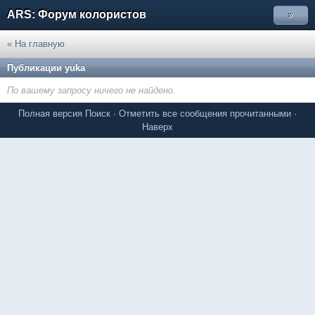
ARS: Форум колористов
»
« На главную
Публикации yuka
По вашему запросу ничего не найдено.
Полная версия
Поиск
·
Отметить все сообщения прочитанными
·
Наверх