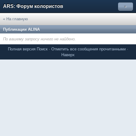
ARS: Форум колористов
»
« На главную
Публикации ALINA
По вашему запросу ничего не найдено.
Полная версия
Поиск
·
Отметить все сообщения прочитанными
·
Наверх