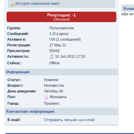
История изменения имен
Ком
olija 
Репутация: -1
Обычный
Группа:
Пользователи
Сообщений:
1 (0 в день)
Активен в:
VW
(1 сообщений)
Регистрация:
27 May 11
Просмотров:
55442
Активность:
10 Jun 2011 17:53
Сейчас:
Offline
Информация
Статус:
Новичок
Возраст:
Неизвестен
День рождения:
Октябрь 30
Пол:
Женщина
Город:
Пушкино
Контактная информация
E-mail:
Отправить письмо на e-mail