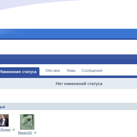
Обо мне
Темы
Сообщения
Изменения статуса
Нет изменений статуса
ья
 Roman
Maxim.DV