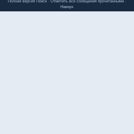
Полная версия
Поиск
·
Отметить все сообщения прочитанными
·
Наверх