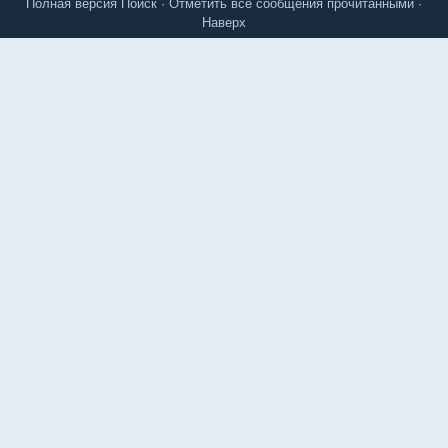
Полная версия
Поиск
·
Отметить все сообщения прочитанными
·
Наверх