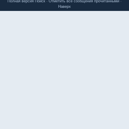
Полная версия
Поиск
·
Отметить все сообщения прочитанными
·
Наверх