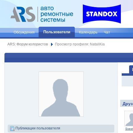
Пользователи
Обсуждения
Календарь
Чат
ARS: Форум колористов
Просмотр профиля: NataliKia
Друз
Публикации пользователя
Svee