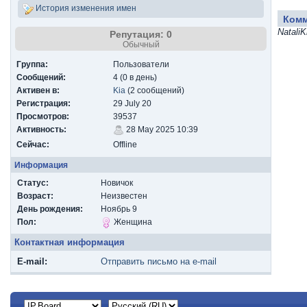
История изменения имен
Ком
Natali
Репутация: 0
Обычный
Группа:
Пользователи
Сообщений:
4 (0 в день)
Активен в:
Kia
(2 сообщений)
Регистрация:
29 July 20
Просмотров:
39537
Активность:
28 May 2025 10:39
Сейчас:
Offline
Информация
Статус:
Новичок
Возраст:
Неизвестен
День рождения:
Ноябрь 9
Пол:
Женщина
Контактная информация
E-mail:
Отправить письмо на e-mail