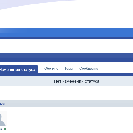
Обо мне
Темы
Сообщения
Изменения статуса
Нет изменений статуса
ья
ta