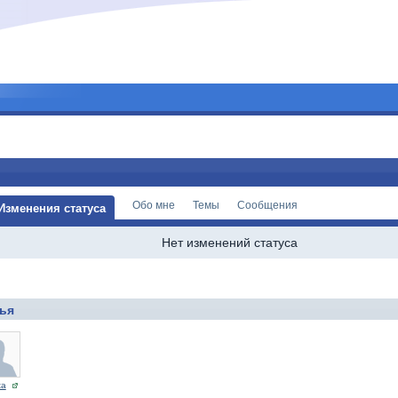
Обо мне
Темы
Сообщения
Изменения статуса
Нет изменений статуса
ья
ta