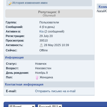
История изменения имен
Ком
Natali
Репутация: 0
Обычный
Группа:
Пользователи
Сообщений:
4 (0 в день)
Активен в:
Kia
(2 сообщений)
Регистрация:
29 July 20
Просмотров:
39510
Активность:
28 May 2025 10:39
Сейчас:
Offline
Информация
Статус:
Новичок
Возраст:
Неизвестен
День рождения:
Ноябрь 9
Пол:
Женщина
Контактная информация
E-mail:
Отправить письмо на e-mail