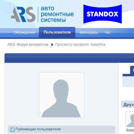
Пользователи
Обсуждения
Календарь
Чат
ARS: Форум колористов
Просмотр профиля: NataliKia
Друз
Публикации пользователя
Svee