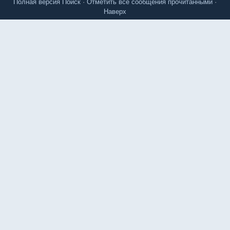
Полная версия
Поиск
·
Отметить все сообщения прочитанными
·
Наверх