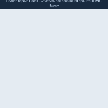
Полная версия
Поиск
·
Отметить все сообщения прочитанными
·
Наверх