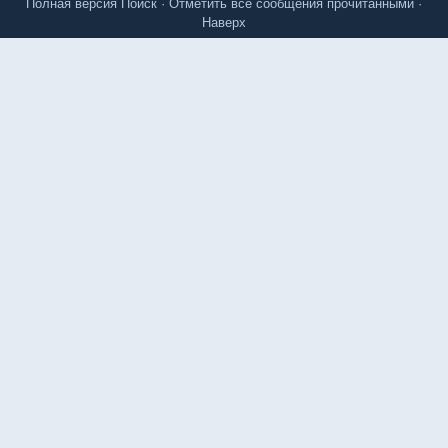
Полная версия
Поиск
·
Отметить все сообщения прочитанными
·
Наверх