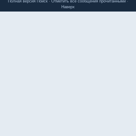
Полная версия
Поиск
·
Отметить все сообщения прочитанными
·
Наверх